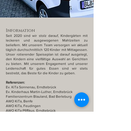
Information
Seit 2020 sind wir stolz darauf, Kindergärten mit
leckeren und ausgewogenen Mahlzeiten zu
beliefern. Mit unserem Team versorgen wir aktuell
täglich durchschnittlich 120 Kinder mit Mittagessen.
Unser rotierender Speiseplan ist darauf ausgelegt,
den Kindern eine vielfältige Auswahl an Gerichten
zu bieten. Mit unserem Engagement und unserer
Leidenschaft für gutes Essen sind wir stets
bestrebt, das Beste für die Kinder zu geben.
Referenzen:
Ev. KiTa Sonnenau, Erndtebrück
Ev. Kinderhaus Martin-Luther, Erndtebrück
Familienzentrum Blauland, Bad Berleburg
AWO KiTa, Benfe
AWO KiTa, Feudingen
AWO KiTa Pfiffikus, Erndtebrück
AWO KiTa, Erndtebrück-Birkelbach (ab 07/2024)
AWO KiTa, Aue (ab 07/2024)